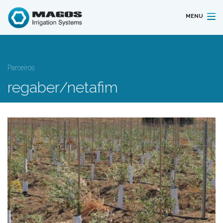
MENU
Parceiros
regaber/netafim