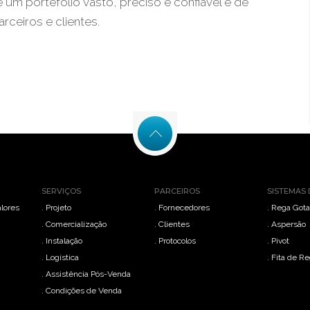
e um portefólio vasto, preciso e confiável e de
ceiros e clientes.
SERVIÇOS
PARCEIROS
SISTEMAS 
alores
. Projeto
. Fornecedores
. Rega Gota
. Comercialização
. Clientes
. Aspersão
. Instalação
. Protocolos
. Pivot
. Logística
. Fita de R
. Assistência Pós-Venda
. Condições de Venda