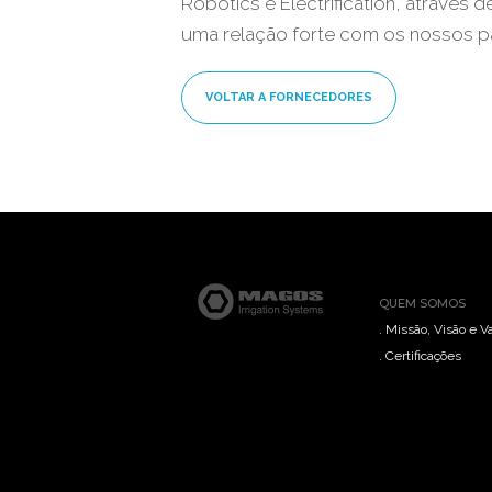
Robotics e Electrification, através d
uma relação forte com os nossos par
VOLTAR A FORNECEDORES
QUEM SOMOS
. Missão, Visão e V
. Certificações