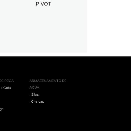
PIVOT
DE REGA
ARMAZENAMENTO DE
ÁGUA
 a Gota
. Silos
. Charcas
ega